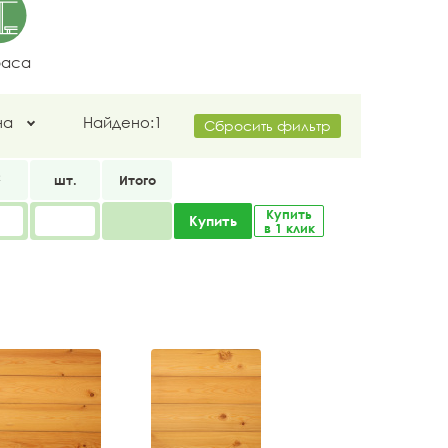
раса
на
Найдено:
1
Сбросить фильтр
2
шт.
Итого
Купить
Купить
в 1 клик