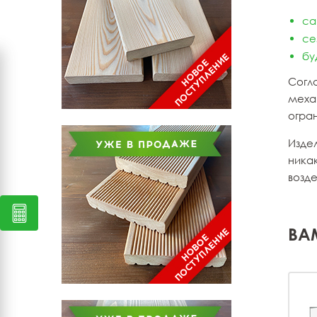
са
се
бу
Согл
механ
огран
Издел
ника
возд
ВА