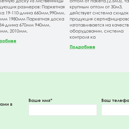
кетную доску из лиственницы
оптом от пакета,(2.5м3), та
дующих размеров: Паркетная
крупным оптом от 30м3,
ка 19-110-длина 660мм,990мм,
действует система скидок.
0мм 1980мм Паркетная доска
продукция сертифицирова
134-длина 670мм 940мм,
изготавливается на качест
0мм, 2010мм.
оборудовании, система
контроля ка
робнее
Подробнее
Ваше имя*
Ваш телефо
вами в