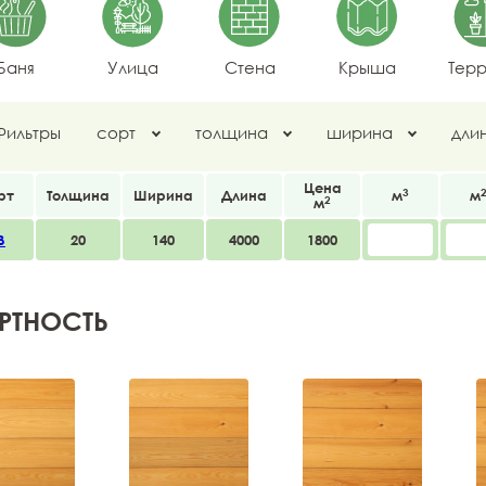
Баня
Улица
Стена
Крыша
Тер
Фильтры
сорт
толщина
ширина
дли
Цена
3
рт
Толщина
Ширина
Длина
м
м
2
м
В
20
140
4000
1800
РТНОСТЬ