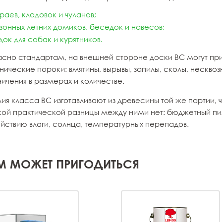
раев, кладовок и чуланов;
зонных летних домиков, беседок и навесов;
док для собак и курятников.
асно стандартам, на внешней стороне доски ВС могут при
ические пороки: вмятины, вырывы, запилы, сколы, несквоз
ичения в размерах и количестве.
ия класса ВС изготавливают из древесины той же партии, 
кой практической разницы между ними нет: бюджетный пил
ействию влаги, солнца, температурных перепадов.
М МОЖЕТ ПРИГОДИТЬСЯ