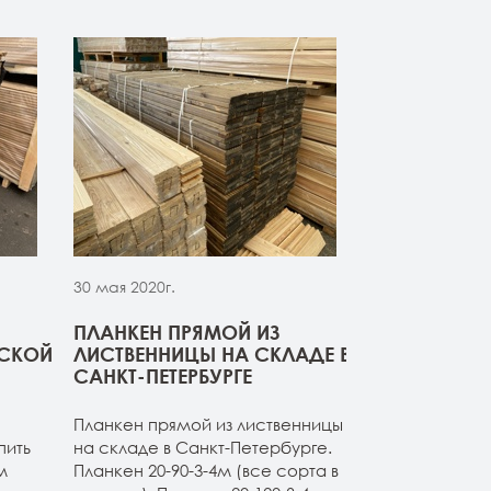
30 мая 2020г.
30 мая 2020г.
ПЛАНКЕН ПРЯМОЙ ИЗ
СВЕЖИЙ ПР
РСКОЙ
ЛИСТВЕННИЦЫ НА СКЛАДЕ В
ДОСКИ ИЗ 
САНКТ-ПЕТЕРБУРГЕ
Компания ОО
Планкен прямой из лиственницы
начало сезон
пить
на складе в Санкт-Петербурге.
товарные оста
м
Планкен 20-90-3-4м (все сорта в
расширяет а