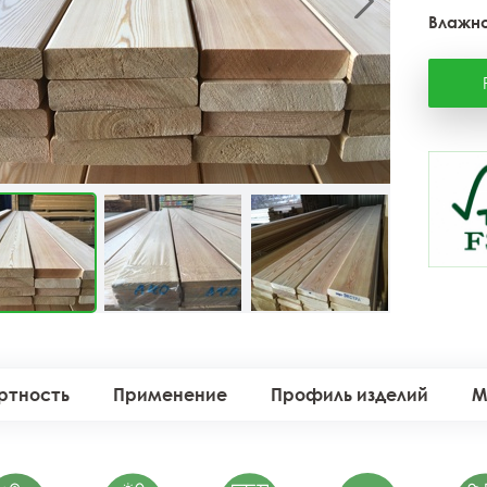
Влажно
ртность
Применение
Профиль изделий
М