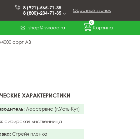
8 (921)-565-71-35
Обратный звонок
8 (800)-234-71-35
0
shop@lswood.ru
Корзина
4000 сорт АВ
ЧЕСКИЕ ХАРАКТЕРИСТИКИ
зводитель:
Лессервис (г.Усть-Кут)
а:
сибирская лиственница
овка:
Стрейч пленка