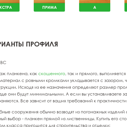
КСТРА
ПРИМА
A
РИАНТЫ ПРОФИЛЯ
 ВС
аж планкена, как
скошенного
, так и прямого, выполняет
материал с ровными кромками укладывается с зазором, чт
трукции. Исходя из ее назначения определяют размер пр
де они будут минимальными. А если вы устанавливаете за
аняются. Все зависит от ваших требований к практичности
бные сооружения обычно возводят из погонажных изделий 
ый выбор - планкен прямой из лиственницы. Купить его ст
м класса пригодится для строительства и отделки: