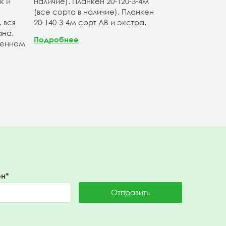
к и
наличие). Планкен 20-120-3-4м
продукции. Б
(все сорта в наличие). Планкен
ассортимент 
 вся
20-140-3-4м сорт АВ и экстра.
лиственницы 
на,
Продукция по
Подробнее
венном
Санкт-Петерб
заводских
Подробнее
н*
Отправить