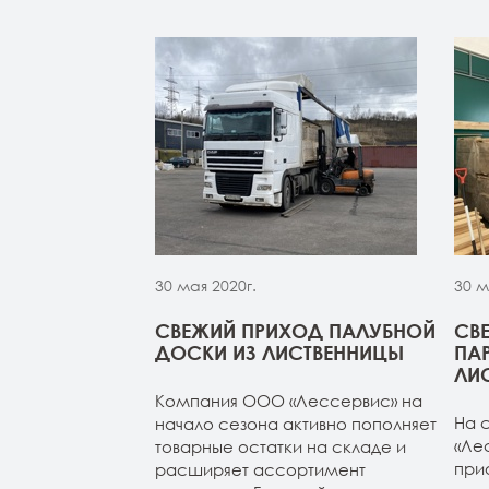
30 мая 2020г.
30 м
МОЙ ИЗ
СВЕЖИЙ ПРИХОД ПАЛУБНОЙ
СВ
 НА СКЛАДЕ В
ДОСКИ ИЗ ЛИСТВЕННИЦЫ
ПА
УРГЕ
ЛИ
Компания ООО «Лессервис» на
из лиственницы
На 
начало сезона активно пополняет
т-Петербурге.
«Ле
товарные остатки на складе и
4м (все сорта в
при
расширяет ассортимент