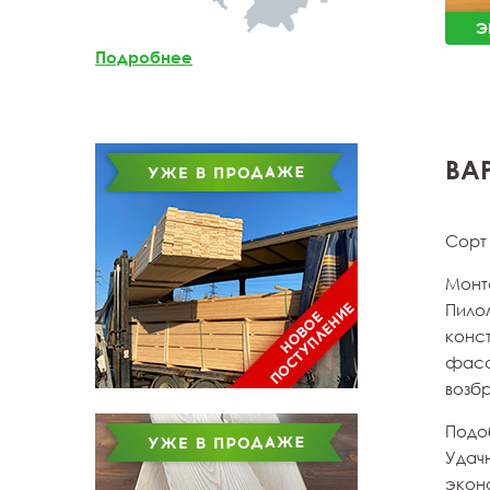
Мебельный щит из
Э
лиственницы
Подробнее
Доска обрезная из
лиственницы
ВА
Сорт
Монт
Пило
конс
фаса
возбр
Подо
Удачн
эконо