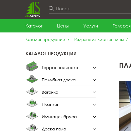
Каталог
Цены
Услуги
Галерея
Каталог продукции
Изделия из лиственницы
КАТАЛОГ ПРОДУКЦИИ
ПЛ
Террасная доска
Палубная доска
Террасная доска из
лиственницы
Вагонка
Палубная доска из
лиственницы
Планкен
Вагонка штиль
Имитация бруса
Планкен прямой
Вагонка штиль из
лиственницы
Доска пола