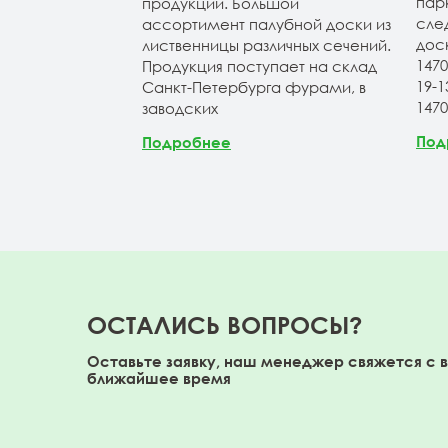
н 20-120-3-4м
пар
продукции. Большой
ичие). Планкен
сле
ассортимент палубной доски из
АВ и экстра.
дос
лиственницы различных сечений.
147
Продукция поступает на склад
19-
Санкт-Петербурга фурами, в
147
заводских
Под
Подробнее
ОСТАЛИСЬ ВОПРОСЫ?
Оставьте заявку, наш менеджер свяжется с 
ближайшее время