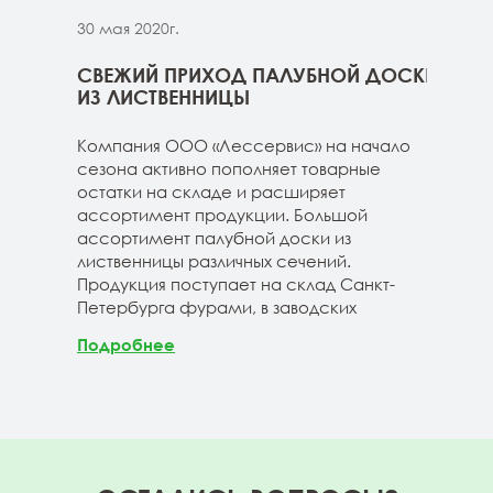
30 мая 2020г.
30 м
ННИЦЫ
СВЕЖИЙ ПРИХОД ПАЛУБНОЙ ДОСКИ
СВЕ
ГЕ
ИЗ ЛИСТВЕННИЦЫ
ДОС
 складе
Компания ООО «Лессервис» на начало
На 
3-4м
сезона активно пополняет товарные
мож
20-3-4м
остатки на складе и расширяет
парк
40-3-4м
ассортимент продукции. Большой
сле
ассортимент палубной доски из
19-1
лиственницы различных сечений.
1980
Продукция поступает на склад Санкт-
670м
Петербурга фурами, в заводских
Под
Подробнее