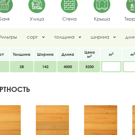
Баня
Улица
Стена
Крыша
Тер
Фильтры
сорт
толщина
ширина
дли
Цена
3
рт
Толщина
Ширина
Длина
м
м
2
м
А
28
142
4000
3200
РТНОСТЬ