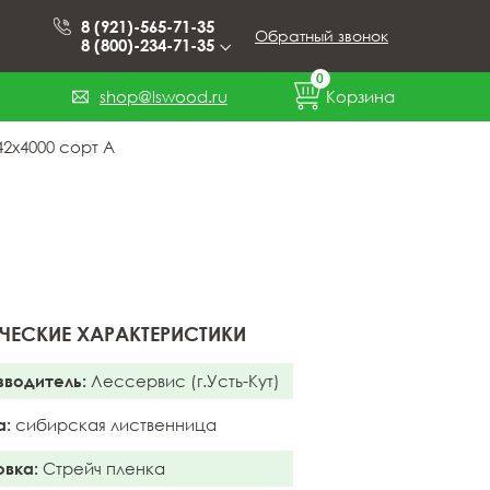
8 (921)-565-71-35
Обратный звонок
8 (800)-234-71-35
0
shop@lswood.ru
Корзина
2x4000 сорт А
ЧЕСКИЕ ХАРАКТЕРИСТИКИ
зводитель:
Лессервис (г.Усть-Кут)
а:
сибирская лиственница
овка:
Стрейч пленка