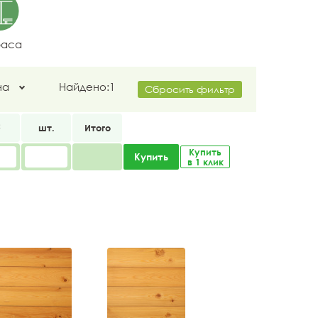
раса
на
Найдено:
1
Сбросить фильтр
2
шт.
Итого
Купить
Купить
в 1 клик