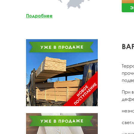
Мебельный щит из
Э
лиственницы
Подробнее
Доска обрезная из
лиственницы
ВА
Терр
прочн
подв
При 
дефек
незн
светл