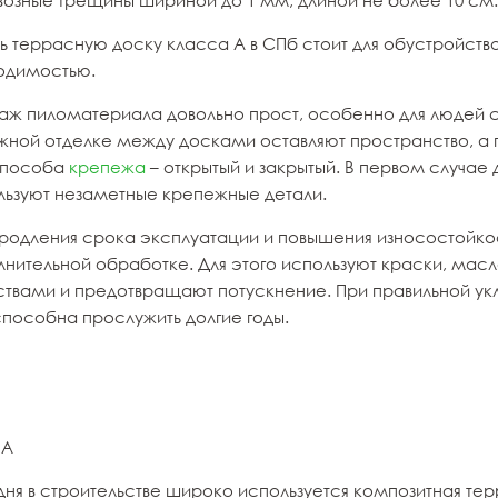
возные трещины шириной до 1 мм, длиной не более 10 см.
ть террасную доску класса А в СПб стоит для обустройст
одимостью.
аж пиломатериала довольно прост, особенно для людей с
жной отделке между досками оставляют пространство, а
способа
крепежа
– открытый и закрытый. В первом случае
льзуют незаметные крепежные детали.
продления срока эксплуатации и повышения износостойко
лнительной обработке. Для этого используют краски, мас
ствами и предотвращают потускнение. При правильной у
способна прослужить долгие годы.
 А
дня в строительстве широко используется композитная тер