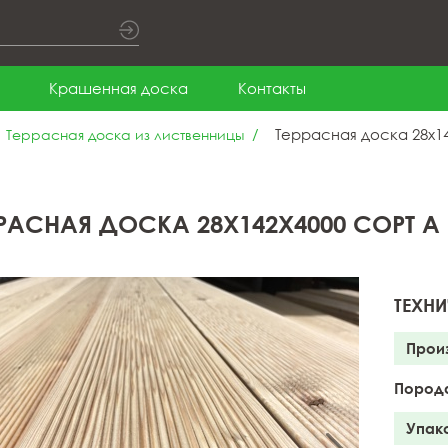
Крашенная доска
Контакты
Террасная доска 28x14
Террасная доска из лиственницы
РРАСНАЯ ДОСКА 28X142X4000 СОРТ А
ТЕХНИ
Прои
Пород
Упак