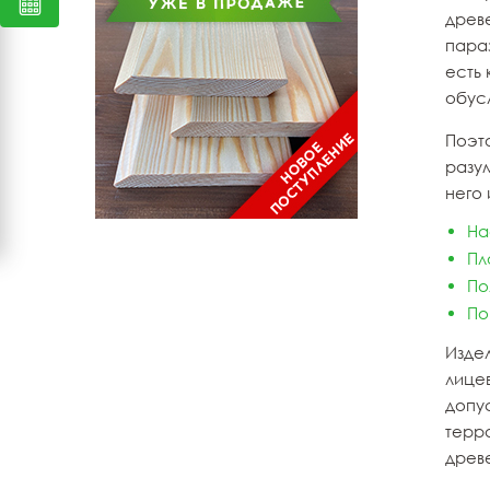
древ
параз
есть
обус
Поэт
разум
него 
На
Пл
По
По
Изде
лицев
допу
терр
древ