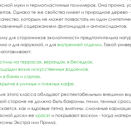
есной муки и термопластичных полимеров. Она прочна, ус
итов. Однако те же свойства имеет и природное дерево - 
 качество, которым не может похвастать ни один синтетич
ловленный содержанием фитонцидов и антиоксидантов.
ому для сторонников экологичности предпочтительна нату
но и для наружной, и для
внутренней отделки
. Такой унив
изготавливают:
стилы на террасах, верандах, в беседках.
ощадки возле искусственных водоемов.
л в банях и саунах.
крытие в уличных и пляжных кафе.
лия этого класса обладают респектабельным внешним вид
ой стороне не должно быть бахромы, гнили, темных сросш
скается, как и ядровые пятна, вмятины, смоляные кармашк
асной доски ее
красят
и покрывают воском - тогда матери
есины Экстра или Прима.