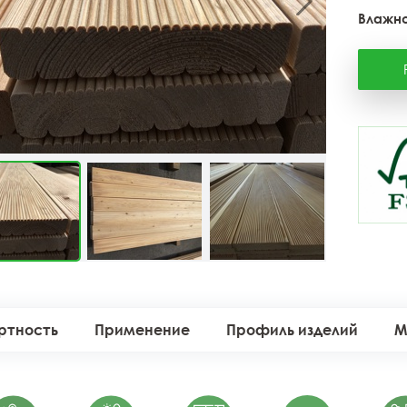
Влажно
ртность
Применение
Профиль изделий
М