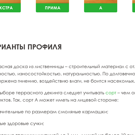
КСТРА
ПРИМА
A
РИАНТЫ ПРОФИЛЯ
асная доска из лиственницы – строительный материал с о
остью, износостойкостью, натуральностью. По долговечно
ержена гниению, воздействию влаги, не боится насекомых.
выборе террасного декинга следует учитывать
сорт
– чем о
тов. Так, сорт А может иметь на лицевой стороне:
ачительные по размерам смоляные кармашки;
ые здоровые сучки;