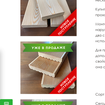
неск
Купи
прох
Монт
нару
два 
испо
Для 
допо
свой
она 
Сорт
Сего