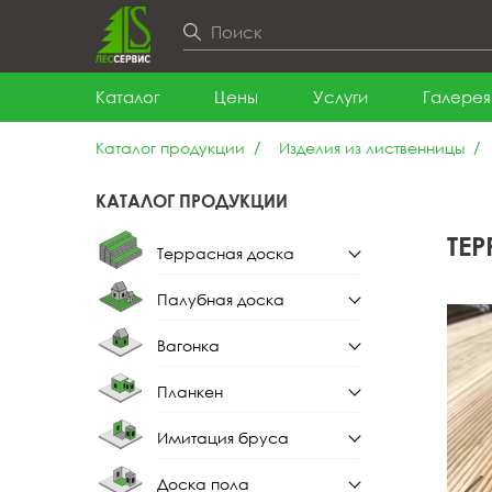
Каталог
Цены
Услуги
Галерея
Каталог продукции
Изделия из лиственницы
КАТАЛОГ ПРОДУКЦИИ
ТЕ
Террасная доска
Палубная доска
Террасная доска из
лиственницы
Вагонка
Палубная доска из
лиственницы
Планкен
Вагонка штиль
Имитация бруса
Планкен прямой
Вагонка штиль из
лиственницы
Доска пола