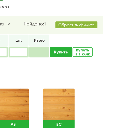
раса
на
Найдено:
1
Сбросить фильтр
2
шт.
Итого
Купить
Купить
в 1 клик
AB
BC