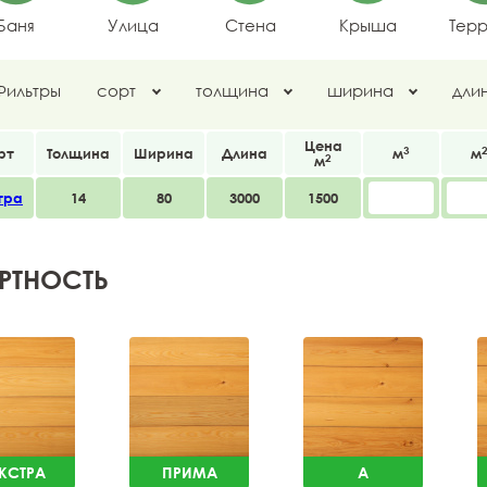
Баня
Улица
Стена
Крыша
Тер
Фильтры
сорт
толщина
ширина
дли
Цена
3
рт
Толщина
Ширина
Длина
м
м
2
м
тра
14
80
3000
1500
РТНОСТЬ
КСТРА
ПРИМА
A