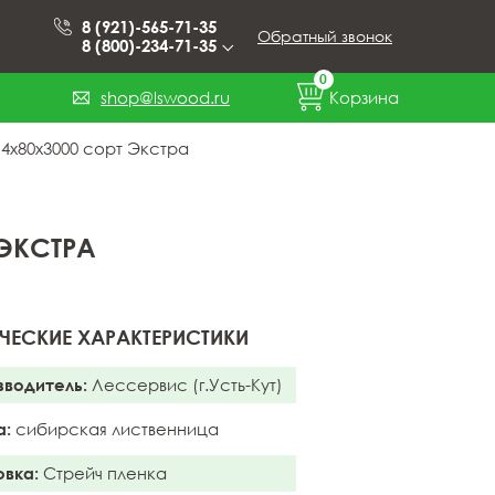
8 (921)-565-71-35
Обратный звонок
8 (800)-234-71-35
0
shop@lswood.ru
Корзина
4x80x3000 сорт Экстра
 ЭКСТРА
ЧЕСКИЕ ХАРАКТЕРИСТИКИ
зводитель:
Лессервис (г.Усть-Кут)
а:
сибирская лиственница
овка:
Стрейч пленка