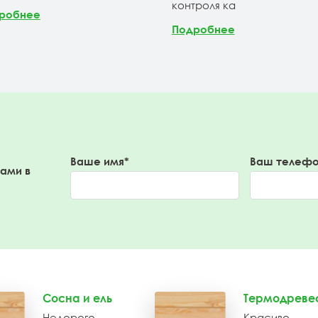
контроля ка
робнее
Подробнее
Ваше имя*
Ваш телефо
вами в
Сосна и ель
Термодреве
Недорого
Красиво