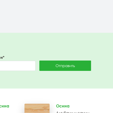
Подробнее
н*
Отправить
сина
Осина
Для бани и сауны