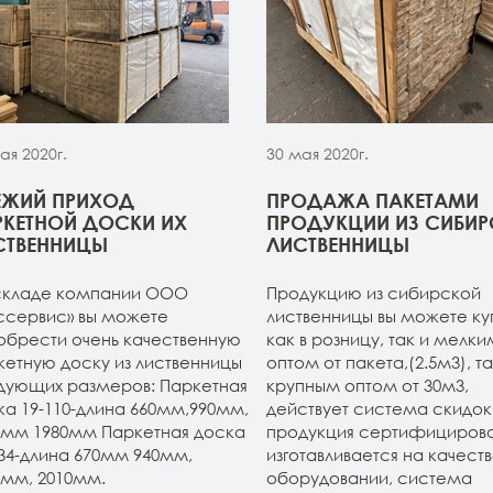
ая 2020г.
30 мая 2020г.
ЕЖИЙ ПРИХОД
ПРОДАЖА ПАКЕТАМИ
РКЕТНОЙ ДОСКИ ИХ
ПРОДУКЦИИ ИЗ СИБИ
СТВЕННИЦЫ
ЛИСТВЕННИЦЫ
складе компании ООО
Продукцию из сибирской
ссервис» вы можете
лиственницы вы можете ку
обрести очень качественную
как в розницу, так и мелки
кетную доску из лиственницы
оптом от пакета,(2.5м3), та
дующих размеров: Паркетная
крупным оптом от 30м3,
ка 19-110-длина 660мм,990мм,
действует система скидок.
0мм 1980мм Паркетная доска
продукция сертифицирова
134-длина 670мм 940мм,
изготавливается на качест
0мм, 2010мм.
оборудовании, система