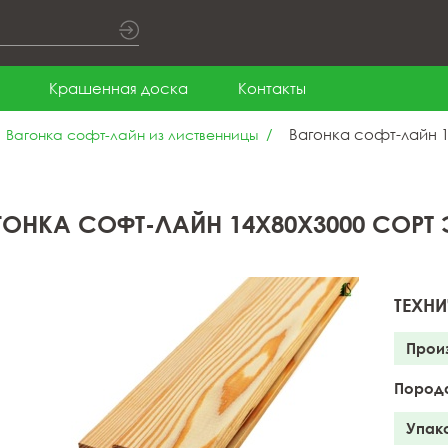
Крашенная доска
Контакты
Вагонка cофт-лайн 1
Вагонка cофт-лайн из лиственницы
ГОНКА CОФТ-ЛАЙН 14X80X3000 СОРТ
ТЕХНИ
Прои
Пород
Упак