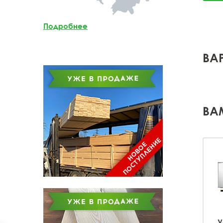
Мебельный щит из
лиственницы
Подробнее
Доска обрезная из
лиственницы
ВА
ВА
У