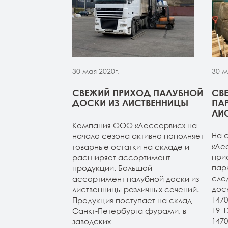
30 мая 2020г.
30 м
МОЙ ИЗ
СВЕЖИЙ ПРИХОД ПАЛУБНОЙ
СВ
 НА СКЛАДЕ В
ДОСКИ ИЗ ЛИСТВЕННИЦЫ
ПА
УРГЕ
ЛИ
Компания ООО «Лессервис» на
из лиственницы
На 
начало сезона активно пополняет
т-Петербурге.
«Ле
товарные остатки на складе и
4м (все сорта в
при
расширяет ассортимент
н 20-120-3-4м
пар
продукции. Большой
ичие). Планкен
сле
ассортимент палубной доски из
АВ и экстра.
дос
лиственницы различных сечений.
147
Продукция поступает на склад
19-
Санкт-Петербурга фурами, в
147
заводских