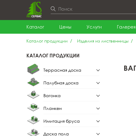
Каталог
Цены
Услуги
Галерея
Каталог продукции
Изделия из лиственницы
КАТАЛОГ ПРОДУКЦИИ
ВА
Террасная доска
Палубная доска
Террасная доска из
лиственницы
Вагонка
Палубная доска из
лиственницы
Планкен
Вагонка штиль
Имитация бруса
Планкен прямой
Вагонка штиль из
лиственницы
Доска пола