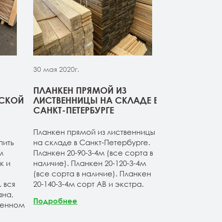
30 мая 2020г.
30 мая 2020г.
ПЛАНКЕН ПРЯМОЙ ИЗ
СВЕЖИЙ ПР
РСКОЙ
ЛИСТВЕННИЦЫ НА СКЛАДЕ В
ДОСКИ ИЗ 
САНКТ-ПЕТЕРБУРГЕ
Компания ОО
Планкен прямой из лиственницы
начало сезон
пить
на складе в Санкт-Петербурге.
товарные оста
м
Планкен 20-90-3-4м (все сорта в
расширяет а
к и
наличие). Планкен 20-120-3-4м
продукции. Б
(все сорта в наличие). Планкен
ассортимент 
 вся
20-140-3-4м сорт АВ и экстра.
лиственницы 
на,
Продукция по
Подробнее
венном
Санкт-Петерб
заводских