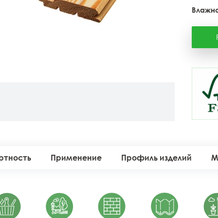
Влажно
ртность
Применение
Профиль изделий
М