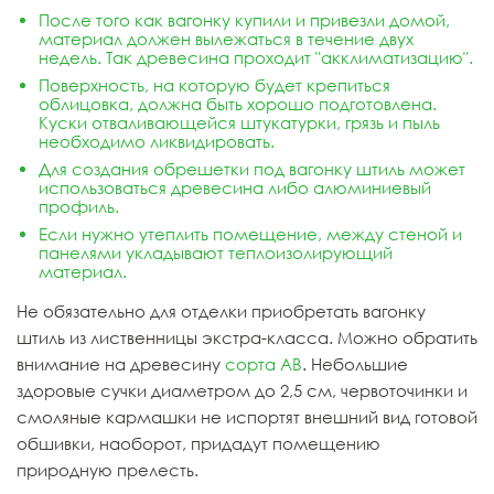
После того как вагонку купили и привезли домой,
материал должен вылежаться в течение двух
недель. Так древесина проходит "акклиматизацию".
Поверхность, на которую будет крепиться
облицовка, должна быть хорошо подготовлена.
Куски отваливающейся штукатурки, грязь и пыль
необходимо ликвидировать.
Для создания обрешетки под вагонку штиль может
использоваться древесина либо алюминиевый
профиль.
Если нужно утеплить помещение, между стеной и
панелями укладывают теплоизолирующий
материал.
Не обязательно для отделки приобретать вагонку
штиль из лиственницы экстра-класса. Можно обратить
внимание на древесину
сорта AB
. Небольшие
здоровые сучки диаметром до 2,5 см, червоточинки и
смоляные кармашки не испортят внешний вид готовой
обшивки, наоборот, придадут помещению
природную прелесть.