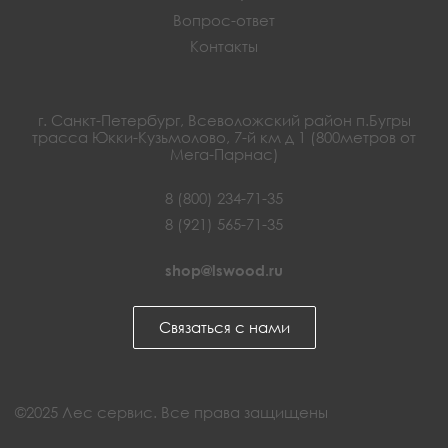
Вопрос-ответ
Контакты
г. Санкт-Петербург, Всеволожский район п.Бугры
трасса Юкки-Кузьмолово, 7-й км д 1 (800метров от
Мега-Парнас)
8 (800) 234-71-35
8 (921) 565-71-35
shop@lswood.ru
Связаться с нами
©2025 Лес сервис. Все права защищены