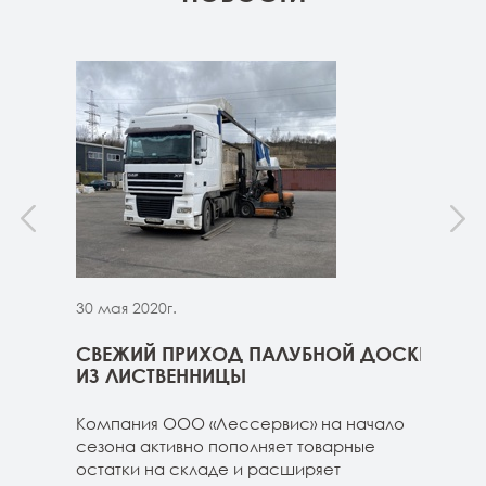
30 мая 2020г.
30 м
ННИЦЫ
СВЕЖИЙ ПРИХОД ПАЛУБНОЙ ДОСКИ
СВЕ
ГЕ
ИЗ ЛИСТВЕННИЦЫ
ДОС
 складе
Компания ООО «Лессервис» на начало
На 
3-4м
сезона активно пополняет товарные
мож
20-3-4м
остатки на складе и расширяет
парк