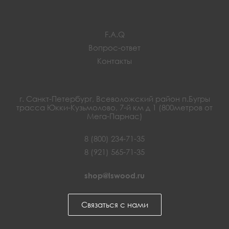
F.A.Q
Вопрос-ответ
Контакты
г. Санкт-Петербург, Всеволожский район п.Бугры
трасса Юкки-Кузьмолово, 7-й км д 1 (800метров от
Мега-Парнас)
8 (800) 234-71-35
8 (921) 565-71-35
shop@lswood.ru
Связаться с нами