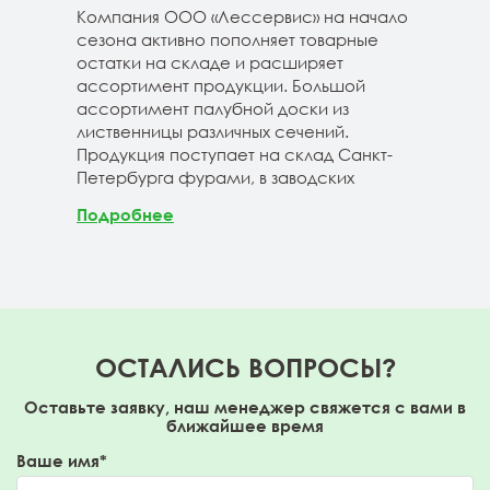
 складе
Компания ООО «Лессервис» на начало
На 
3-4м
сезона активно пополняет товарные
мож
20-3-4м
остатки на складе и расширяет
парк
40-3-4м
ассортимент продукции. Большой
сле
ассортимент палубной доски из
19-1
лиственницы различных сечений.
1980
Продукция поступает на склад Санкт-
670м
Петербурга фурами, в заводских
Под
Подробнее
ОСТАЛИСЬ ВОПРОСЫ?
Оставьте заявку, наш менеджер свяжется с вами в
ближайшее время
Ваше имя*